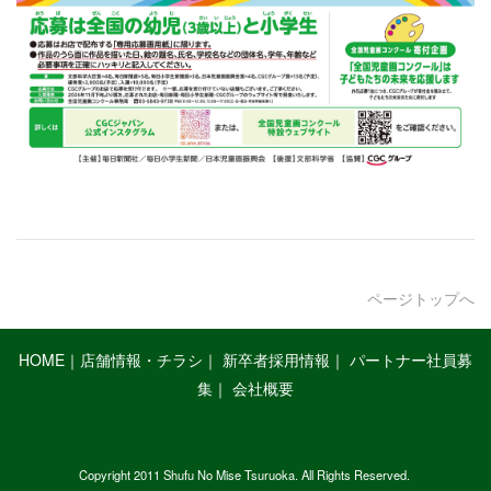
ページトップへ
HOME
｜
店舗情報・チラシ
｜
新卒者採用情報
｜
パートナー社員募
集
｜
会社概要
Copyright 2011 Shufu No Mise Tsuruoka. All Rights Reserved.